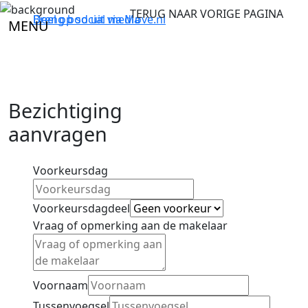
TERUG NAAR VORIGE PAGINA
Breng bod uit via
Deel op social media
Move.nl
MENU
Bezichtiging
aanvragen
Voorkeursdag
Voorkeursdagdeel
Vraag of opmerking aan de makelaar
Voornaam
Tussenvoegsel