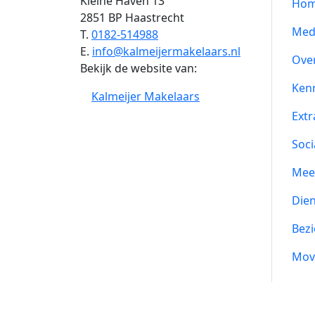
Kleine Haven 13
Ho
2851 BP Haastrecht
Med
T.
0182-514988
E.
info@kalmeijermakelaars.nl
Ove
Bekijk de website van:
Ken
Kalmeijer Makelaars
Extr
Soci
Mee
Die
Bezi
Mov