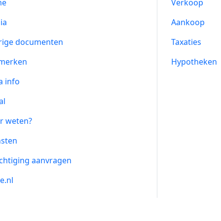
me
Verkoop
ia
Aankoop
rige documenten
Taxaties
merken
Hypotheken
a info
al
r weten?
nsten
chtiging aanvragen
e.nl