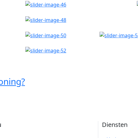
oning?
u
Diensten