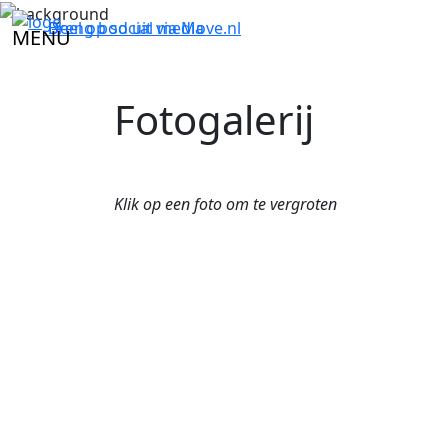
Breng bod uit via
Deel op social media
Move.nl
MENU
Fotogalerij
Klik op een foto om te vergroten