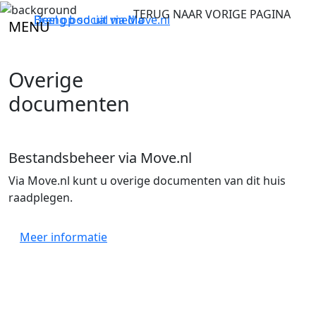
TERUG NAAR VORIGE PAGINA
Breng bod uit via
Deel op social media
Move.nl
MENU
Overige
documenten
Bestandsbeheer via Move.nl
Via Move.nl kunt u overige documenten van dit huis
raadplegen.
Meer informatie